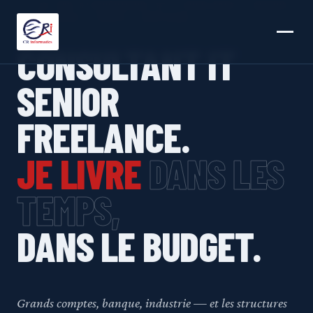
15 ANS D'EXPÉRIENCE IT · FREELANCE · DEVOPS
& CLOUD · PARIS · BRETAGNE
CONSULTANT IT
SENIOR
FREELANCE.
JE LIVRE
DANS LES
TEMPS,
DANS LE BUDGET.
Grands comptes, banque, industrie — et les structures